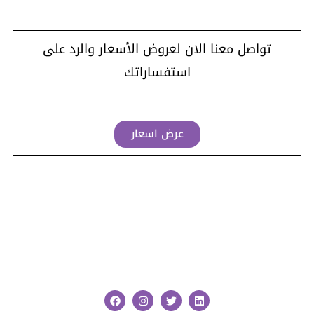
تواصل معنا الان لعروض الأسعار والرد على
استفساراتك
عرض اسعار
F
I
T
L
a
n
w
i