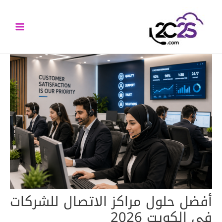
خطي
Main
لى
Menu
لمحتوى
أفضل حلول مراكز الاتصال للشركات
في الكويت 2026